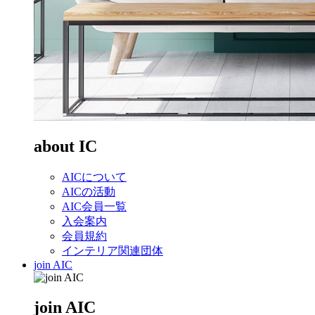
about IC
AICについて
AICの活動
AIC会員一覧
入会案内
会員規約
インテリア関連団体
join AIC
join AIC