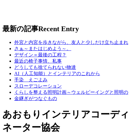
最新の記事
Recent Entry
外宮と内宮を歩きながら、友人と少しだけ立ち止まれ
さぁ～またはじめよう～。
デザイン＝最後の工程？
最近の椅子事情、私事
どうしても捨てられない物達
AI（人工知能）とインテリアのこれから
手染 えごよみ
スローデコレーション
くらしを整える照明計画～ウェルビーイングと照明の
金継ぎがつなぐもの
あおもりインテリアコーディ
ネーター協会