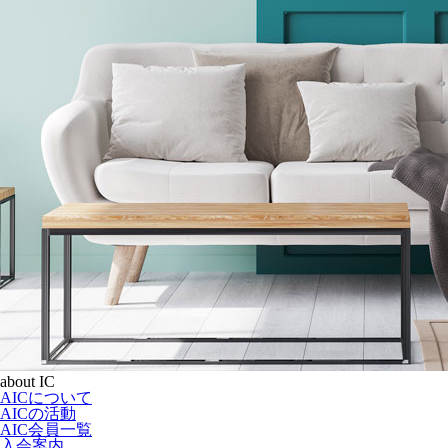
about IC
AICについて
AICの活動
AIC会員一覧
入会案内