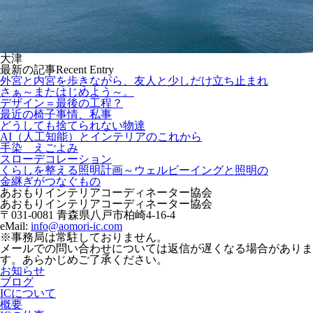
大津
最新の記事
Recent Entry
外宮と内宮を歩きながら、友人と少しだけ立ち止まれ
さぁ～またはじめよう～。
デザイン＝最後の工程？
最近の椅子事情、私事
どうしても捨てられない物達
AI（人工知能）とインテリアのこれから
手染 えごよみ
スローデコレーション
くらしを整える照明計画～ウェルビーイングと照明の
金継ぎがつなぐもの
あおもりインテリアコーディネーター協会
あおもりインテリアコーディネーター協会
〒031-0081 青森県八戸市柏崎4-16-4
eMail:
info@aomori-ic.com
※事務局は常駐しておりません。
メールでの問い合わせについては返信が遅くなる場合がありま
す。あらかじめご了承ください。
お知らせ
ブログ
ICについて
概要