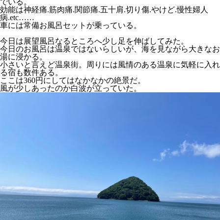
でいる。
効能は神経痛.筋肉痛.関節痛.五十肩.切り傷.やけど.慢性婦人
病.etc……
車には常備お風呂セットが乗っている。
今日は展望風呂なるところへ少し足を伸ばしてみた。
今日のお風呂は温泉ではないらしいが、海を見ながら大きなお
湯に浸かる。
小さいと言えど温泉街。周りには風情のある温泉に気軽に入れ
る宿も数件ある。
ここは360円にしてはなかなかの絶景だ。
風が少しあったのか白波が立っていた。