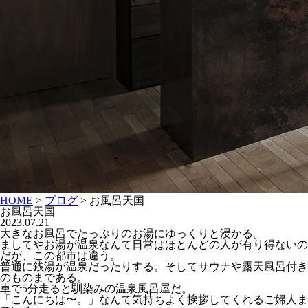
HOME
>
ブログ
>
お風呂天国
お風呂天国
2023.07.21
大きなお風呂でたっぷりのお湯にゆっくりと浸かる。
ましてやお湯が温泉なんて日常はほとんどの人が有り得ないの
だが、この都市は違う。
普通に銭湯が温泉だったりする。そしてサウナや露天風呂付き
のものまである。
車で5分走ると馴染みの温泉風呂屋だ。
「こんにちは〜。」なんて気持ちよく挨拶してくれるご婦人ま