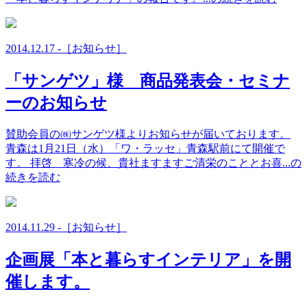
NEWS
お知らせ
イベントのご案内
2014.12.17 -［お知らせ］
セミナーのご案内
メーカーからの情報
「サンゲツ」様 商品発表会・セミナ
BLOG
ーのお知らせ
about IC
賛助会員の㈱サンゲツ様よりお知らせが届いております。
about IC
青森は1月21日（水）「ワ・ラッセ」青森駅前にて開催で
す。 拝啓 寒冷の候、貴社ますますご清栄のこととお喜...の
インテリアコーディネーターって？
続きを読む
インテリアコーディネーターの仕事
仕事を頼むと費用はどれくらい？
about AIC
2014.11.29 -［お知らせ］
about IC
企画展「本と暮らすインテリア」を開
催します。
AICについて
AICの活動