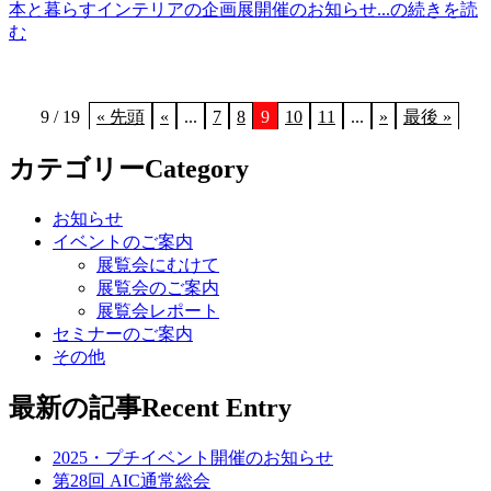
本と暮らすインテリアの企画展開催のお知らせ...の続きを読
AIC会員一覧
む
入会案内
会員規約
インテリア関連団体
join AIC
9 / 19
« 先頭
«
...
7
8
9
10
11
...
»
最後 »
カテゴリー
Category
join AIC
入会案内
お知らせ
VOICE〜入会のメリット
イベントのご案内
入会申し込みフォーム
展覧会にむけて
contact
展覧会のご案内
展覧会レポート
セミナーのご案内
その他
最新の記事
Recent Entry
2025・プチイベント開催のお知らせ
第28回 AIC通常総会