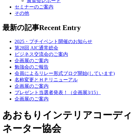
展覧会レポート
セミナーのご案内
その他
最新の記事
Recent Entry
2025・プチイベント開催のお知らせ
第28回 AIC通常総会
ビジネス交流会のご案内
企画展のご案内
勉強会のご報告
会員によるリレー形式ブログ開始(しています)
名称変更とＨＰリニューアル
企画展のご案内
プレゼント当選者発表！（企画展3/15）
企画展のご案内
あおもりインテリアコーディ
ネーター協会