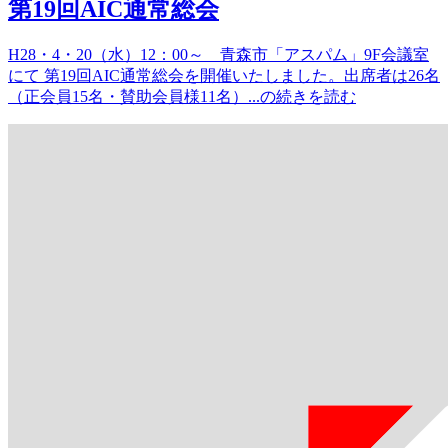
第19回AIC通常総会
H28・4・20（水）12：00～ 青森市「アスパム」9F会議室
にて 第19回AIC通常総会を開催いたしました。出席者は26名
（正会員15名・賛助会員様11名）...の続きを読む