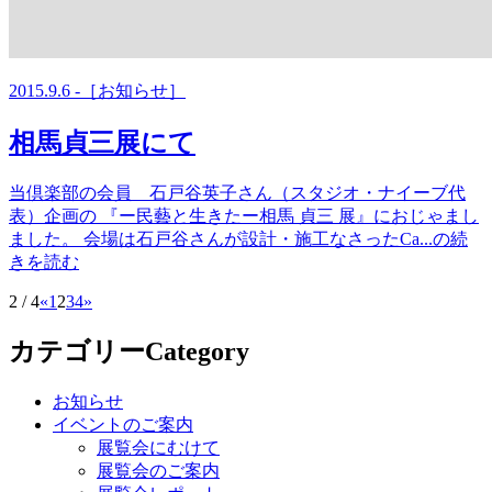
2015.9.6 -［お知らせ］
相馬貞三展にて
当倶楽部の会員 石戸谷英子さん（スタジオ・ナイーブ代
表）企画の 『ー民藝と生きたー相馬 貞三 展』におじゃまし
ました。 会場は石戸谷さんが設計・施工なさったCa...の続
きを読む
2 / 4
«
1
2
3
4
»
カテゴリー
Category
お知らせ
イベントのご案内
展覧会にむけて
展覧会のご案内