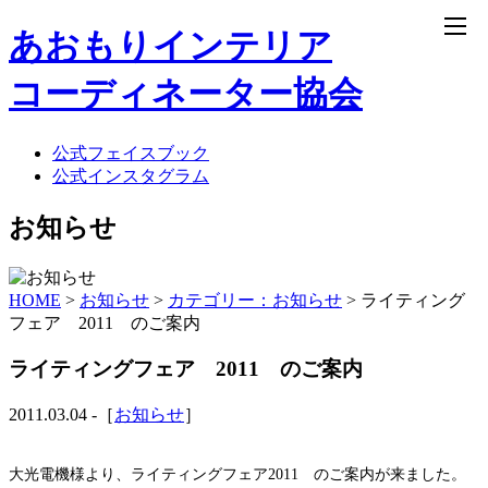
あおもりインテリア
コーディネーター協会
home
NEWS
公式フェイスブック
公式インスタグラム
NEWS
お知らせ
お知らせ
イベントのご案内
HOME
>
お知らせ
>
カテゴリー：お知らせ
>
ライティング
セミナーのご案内
フェア 2011 のご案内
メーカーからの情報
BLOG
ライティングフェア 2011 のご案内
about IC
2011.03.04 -［
お知らせ
］
about IC
大光電機様より、ライティングフェア2011 のご案内が来ました。
インテリアコーディネーターって？