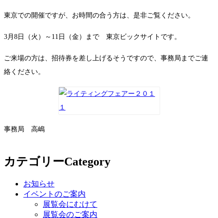
インテリアコーディネーターの仕事
東京での開催ですが、お時間の合う方は、是非ご覧ください。
仕事を頼むと費用はどれくらい？
about AIC
3月8日（火）～11日（金）まで 東京ビックサイトです。
about IC
ご来場の方は、招待券を差し上げるそうですので、事務局までご連
絡ください。
AICについて
AICの活動
AIC会員一覧
入会案内
会員規約
インテリア関連団体
事務局 高嶋
join AIC
カテゴリー
Category
お知らせ
イベントのご案内
展覧会にむけて
展覧会のご案内