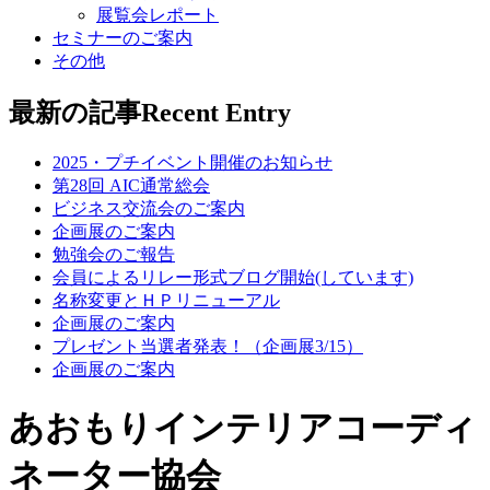
展覧会レポート
セミナーのご案内
その他
最新の記事
Recent Entry
2025・プチイベント開催のお知らせ
第28回 AIC通常総会
ビジネス交流会のご案内
企画展のご案内
勉強会のご報告
会員によるリレー形式ブログ開始(しています)
名称変更とＨＰリニューアル
企画展のご案内
プレゼント当選者発表！（企画展3/15）
企画展のご案内
あおもりインテリアコーディ
ネーター協会