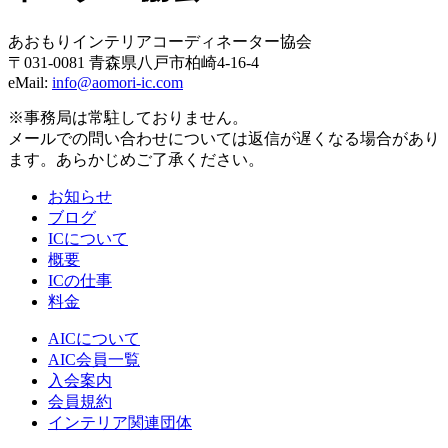
あおもりインテリアコーディネーター協会
〒031-0081 青森県八戸市柏崎4-16-4
eMail:
info@aomori-ic.com
※事務局は常駐しておりません。
メールでの問い合わせについては返信が遅くなる場合があり
join AIC
ます。あらかじめご了承ください。
お知らせ
入会案内
ブログ
VOICE〜入会のメリット
ICについて
入会申し込みフォーム
概要
contact
ICの仕事
料金
AICについて
AIC会員一覧
入会案内
会員規約
インテリア関連団体